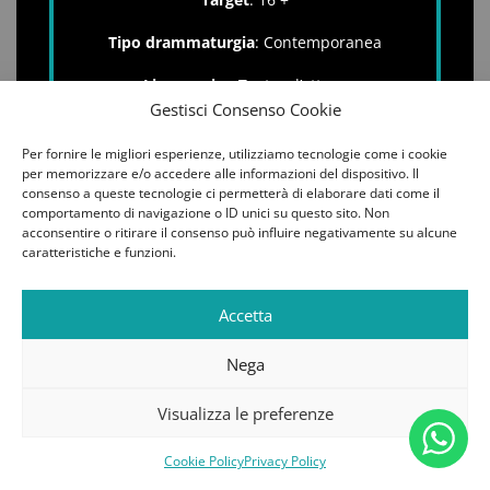
Tipo drammaturgia
: Contemporanea
Linguaggio
: Teatro d’attore
Gestisci Consenso Cookie
Per fornire le migliori esperienze, utilizziamo tecnologie come i cookie
per memorizzare e/o accedere alle informazioni del dispositivo. Il
consenso a queste tecnologie ci permetterà di elaborare dati come il
comportamento di navigazione o ID unici su questo sito. Non
acconsentire o ritirare il consenso può influire negativamente su alcune
caratteristiche e funzioni.
Accetta
Nega
Visualizza le preferenze
Descrizione
:
Cookie Policy
Privacy Policy
Vibrante ed accattivante commedia ricca di